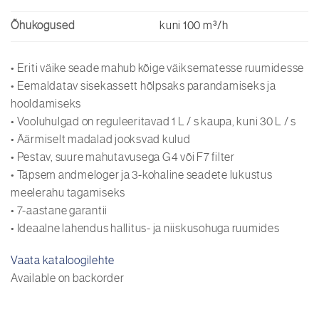
Õhukogused
kuni 100 m³/h
• Eriti väike seade mahub kõige väiksematesse ruumidesse
• Eemaldatav sisekassett hõlpsaks parandamiseks ja
hooldamiseks
• Vooluhulgad on reguleeritavad 1 L / s kaupa, kuni 30 L / s
• Äärmiselt madalad jooksvad kulud
• Pestav, suure mahutavusega G4 või F7 filter
• Täpsem andmeloger ja 3-kohaline seadete lukustus
meelerahu tagamiseks
• 7-aastane garantii
• Ideaalne lahendus hallitus- ja niiskusohuga ruumides
Vaata kataloogilehte
Available on backorder