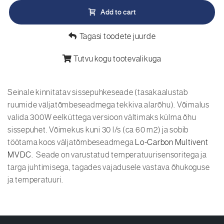
Add to cart
Tagasi toodete juurde
Tutvu kogu tootevalikuga
Seinale kinnitatav sissepuhkeseade (tasakaalustab
ruumide väljatõmbeseadmega tekkiva alarõhu). Võimalus
valida 300W eelküttega versioon vältimaks külma õhu
sissepuhet. Võimekus kuni 30 l/s (ca 60 m2) ja sobib
töötama koos väljatõmbeseadmega
Lo-Carbon Multivent
MVDC
. Seade on varustatud temperatuurisensoritega ja
targa juhtimisega, tagades vajadusele vastava õhukoguse
ja temperatuuri.