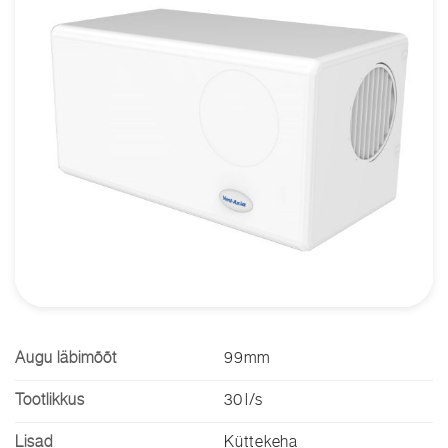
Augu läbimõõt
99mm
Tootlikkus
30 l/s
Lisad
Küttekeha